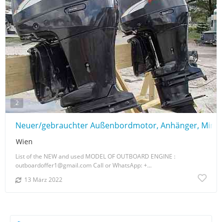
2
Neuer/gebrauchter Außenbordmotor, Anhänger, Minn
Wien
List of the NEW and used MODEL OF OUTBOARD ENGINE :
outboardoffer1@gmail.com Call or WhatsApp: +...
13 März 2022