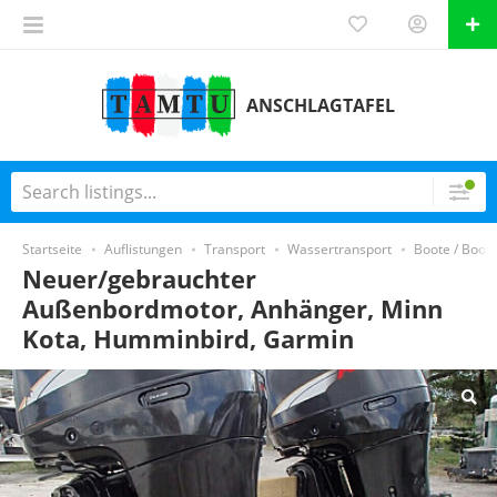
ANSCHLAGTAFEL
Startseite
Auflistungen
Transport
Wassertransport
Boote / Boote
Neuer/gebrauchter
Außenbordmotor, Anhänger, Minn
Kota, Humminbird, Garmin