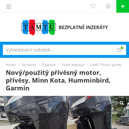
BEZPLATNÉ INZERÁTY
Home
Seznamy
Doprava
Vodní doprava
Lodě / čluny / jachty
Nový/použitý přívěsný motor,
přívěsy, Minn Kota, Humminbird,
Garmin