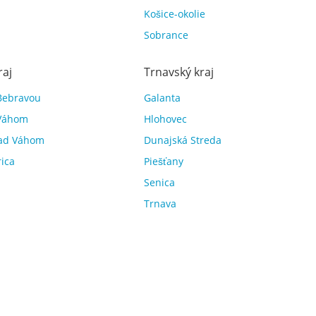
Košice-okolie
Sobrance
raj
Trnavský kraj
Bebravou
Galanta
Váhom
Hlohovec
ad Váhom
Dunajská Streda
rica
Piešťany
Senica
Trnava