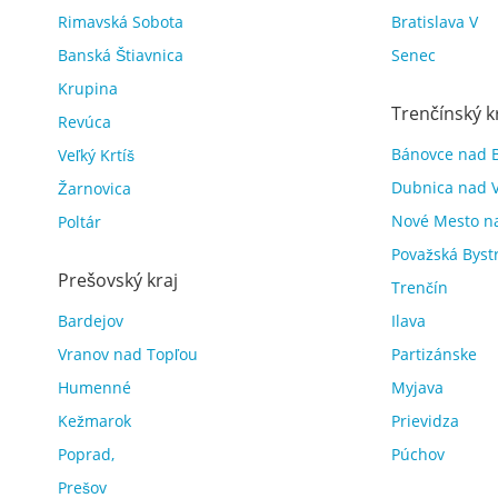
Rimavská Sobota
Bratislava V
Banská Štiavnica
Senec
Krupina
Trenčínský k
Revúca
Bánovce nad 
Veľký Krtíš
Dubnica nad 
Žarnovica
Nové Mesto n
Poltár
Považská Byst
Prešovský kraj
Trenčín
Bardejov
Ilava
Vranov nad Topľou
Partizánske
Humenné
Myjava
Kežmarok
Prievidza
Poprad,
Púchov
Prešov