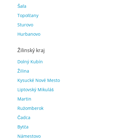
Šaľa
Topoľčany
Sturovo
Hurbanovo
Žilinský kraj
Dolný Kubín
Žilina
Kysucké Nové Mesto
Liptovský Mikuláš
Martin
Ružomberok
Čadca
Bytča
Námestovo