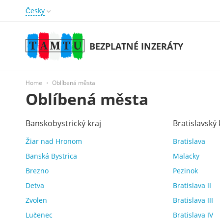
Česky
BEZPLATNÉ INZERÁTY
Home
Oblíbená města
Oblíbená města
Banskobystrický kraj
Bratislavský 
Žiar nad Hronom
Bratislava
Banská Bystrica
Malacky
Brezno
Pezinok
Detva
Bratislava II
Zvolen
Bratislava III
Lučenec
Bratislava IV