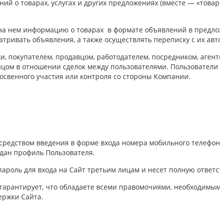
ий о товарах, услугах и других предложениях (вместе — «това
на нем информацию о товарах в формате объявлений в предло
тривать объявления, а также осуществлять переписку с их авт
и, покупателем, продавцом, работодателем, посредником, агент
цом в отношении сделок между пользователями. Пользовател
косвенного участия или контроля со стороны Компании.
я
средством введения в форме входа номера мобильного телефон
здан профиль Пользователя.
пароль для входа на Сайт третьим лицам и несет полную ответс
 гарантирует, что обладаете всеми правомочиями, необходимы
ержки Сайта.