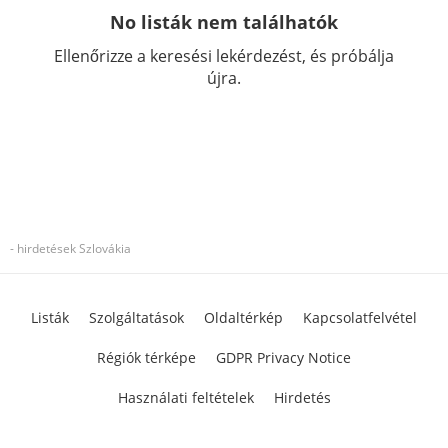
No listák nem találhatók
Ellenőrizze a keresési lekérdezést, és próbálja
újra.
- hirdetések Szlovákia
Listák
Szolgáltatások
Oldaltérkép
Kapcsolatfelvétel
Régiók térképe
GDPR Privacy Notice
Használati feltételek
Hirdetés