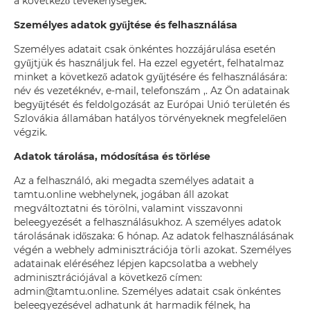
a következő tevékenységek.
Személyes adatok gyűjtése és felhasználása
Személyes adatait csak önkéntes hozzájárulása esetén
gyűjtjük és használjuk fel. Ha ezzel egyetért, felhatalmaz
minket a következő adatok gyűjtésére és felhasználására:
név és vezetéknév, e-mail, telefonszám ,. Az Ön adatainak
begyűjtését és feldolgozását az Európai Unió területén és
Szlovákia államában hatályos törvényeknek megfelelően
végzik.
Adatok tárolása, módosítása és törlése
Az a felhasználó, aki megadta személyes adatait a
tamtu.online webhelynek, jogában áll azokat
megváltoztatni és törölni, valamint visszavonni
beleegyezését a felhasználásukhoz. A személyes adatok
tárolásának időszaka: 6 hónap. Az adatok felhasználásának
végén a webhely adminisztrációja törli azokat. Személyes
adatainak eléréséhez lépjen kapcsolatba a webhely
adminisztrációjával a következő címen:
admin@tamtu.online. Személyes adatait csak önkéntes
beleegyezésével adhatunk át harmadik félnek, ha