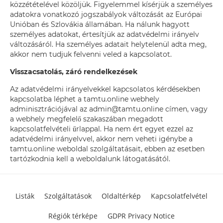
közzétételével közöljük. Figyelemmel kísérjük a személyes
adatokra vonatkozó jogszabályok változását az Európai
Unióban és Szlovákia államában. Ha nálunk hagyott
személyes adatokat, értesítjük az adatvédelmi irányelv
változásáról. Ha személyes adatait helytelenül adta meg,
akkor nem tudjuk felvenni veled a kapcsolatot.
Visszacsatolás, záró rendelkezések
Az adatvédelmi irányelvekkel kapcsolatos kérdésekben
kapcsolatba léphet a tamtu.online webhely
adminisztrációjával az admin@tamtu.online címen, vagy
a webhely megfelelő szakaszában megadott
kapcsolatfelvételi űrlappal. Ha nem ért egyet ezzel az
adatvédelmi irányelvvel, akkor nem veheti igénybe a
tamtu.online weboldal szolgáltatásait, ebben az esetben
tartózkodnia kell a weboldalunk látogatásától.
Listák
Szolgáltatások
Oldaltérkép
Kapcsolatfelvétel
Régiók térképe
GDPR Privacy Notice