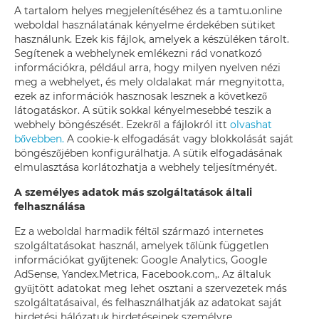
A tartalom helyes megjelenítéséhez és a tamtu.online
weboldal használatának kényelme érdekében sütiket
használunk. Ezek kis fájlok, amelyek a készüléken tárolt.
Segítenek a webhelynek emlékezni rád vonatkozó
információkra, például arra, hogy milyen nyelven nézi
meg a webhelyet, és mely oldalakat már megnyitotta,
ezek az információk hasznosak lesznek a következő
látogatáskor. A sütik sokkal kényelmesebbé teszik a
webhely böngészését. Ezekről a fájlokról itt
olvashat
bővebben.
A cookie-k elfogadását vagy blokkolását saját
böngészőjében konfigurálhatja. A sütik elfogadásának
elmulasztása korlátozhatja a webhely teljesítményét.
A személyes adatok más szolgáltatások általi
felhasználása
Ez a weboldal harmadik féltől származó internetes
szolgáltatásokat használ, amelyek tőlünk független
információkat gyűjtenek: Google Analytics, Google
AdSense, Yandex.Metrica, Facebook.com,. Az általuk
gyűjtött adatokat meg lehet osztani a szervezetek más
szolgáltatásaival, és felhasználhatják az adatokat saját
hirdetési hálózatuk hirdetéseinek személyre