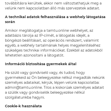
továbbításra kerültek, akkor nem változtathatjuk meg a
velünk nem kapcsolatban álló más szervezetek adatait.
A technikai adatok felhasználása a webhely látogatása
során
Amikor meglátogatja a tamtu.online webhelyet, az
adatbázis tárolja az IP-címét, a látogatás idejét, a
böngésző beállításait, az operációs rendszert, valamint
egyéb, a webhely tartalmának helyes megjelenítéséhez
szükséges technikai információkat. Ezekből az adatokból
lehetetlen azonosítani a látogatót.
Információ biztosítása gyermekek által
Ha szülő vagy gondviselő vagy, és tudod, hogy
gyermekeid az Ön beleegyezése nélkül megadták nekünk
személyes adataikat, kérjük, lépjen velünk kapcsolatba:
admin@tamtu.online. Tilos a kiskorúak személyes adatait
a szülők vagy gondviselők beleegyezése nélkül
szolgálatunkba hagyni.
Cookie-k használata