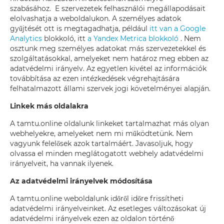
szabásához. E szervezetek felhasználói megállapodásait
elolvashatja a weboldalukon. A személyes adatok
gyűjtését ott is megtagadhatja, például
itt van a Google
Analytics
blokkoló, itt
a Yandex Metrica blokkoló
. Nem
osztunk meg személyes adatokat más szervezetekkel és
szolgáltatásokkal, amelyeket nem határoz meg ebben az
adatvédelmi irányelv. Az egyetlen kivétel az információk
továbbítása az ezen intézkedések végrehajtására
felhatalmazott állami szervek jogi követelményei alapján.
Linkek más oldalakra
A tamtu.online oldalunk linkeket tartalmazhat más olyan
webhelyekre, amelyeket nem mi működtetünk. Nem
vagyunk felelősek azok tartalmáért. Javasoljuk, hogy
olvassa el minden meglátogatott webhely adatvédelmi
irányelveit, ha vannak ilyenek.
Az adatvédelmi irányelvek módosítása
A tamtu.online weboldalunk időről időre frissítheti
adatvédelmi irányelveinket. Az esetleges változásokat új
adatvédelmi irányelvek ezen az oldalon történő