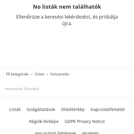
No listák nem találhatók
Ellenőrizze a keresési lekérdezést, és próbálja
újra.
Fő kategóriák
Üzleti
Felszerelés
- hirdetések Szlovákia
Listák
Szolgáltatások
Oldaltérkép
Kapcsolatfelvétel
Régiók térképe
GDPR Privacy Notice
Használati feltételek
Hirdetés