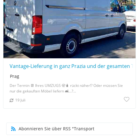
Vantage-Lieferung in ganz Prazia und der gesamten Ts
Prag
Der Termin 📆 Ihres UMZUGS 🫣🧳 rückt näher!? Oder müssen Sie
nur die gekauften Möbel liefern 🛋️...?...
19 Juli
Abonnieren Sie über RSS "Transport