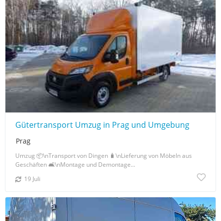
Gütertransport Umzug in Prag und Umgebung
Prag
Umzug 📦\nTransport von Dingen 🧳\nLieferung von Möbeln aus
Geschäften 🛋️\nMontage und Demontage...
19 Juli