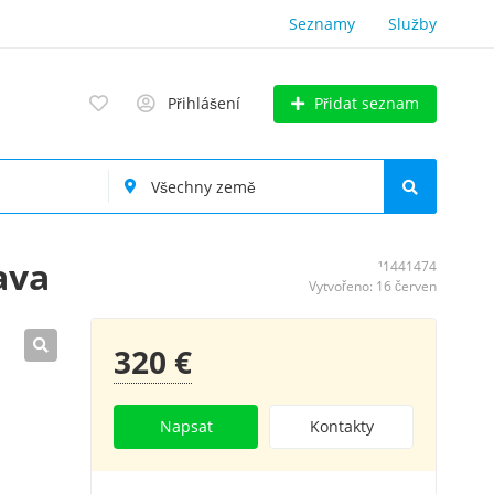
Seznamy
Služby
Přidat seznam
Přihlášení
ava
¹1441474
Vytvořeno: 16 červen
320 €
Napsat
Kontakty