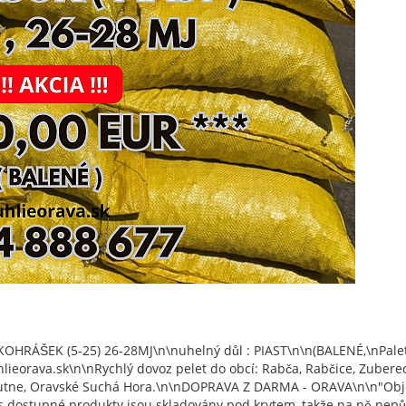
OHRÁŠEK (5-25) 26-28MJ\n\nuhelný důl : PIAST\n\n(BALENÉ,\nPalet
orava.sk\n\nRychlý dovoz pelet do obcí: Rabča, Rabčice, Zuberec
, Mutne, Oravské Suchá Hora.\n\nDOPRAVA Z DARMA - ORAVA\n\n"Obj
s dostupné produkty jsou skladovány pod krytem, ​​takže na ně nep