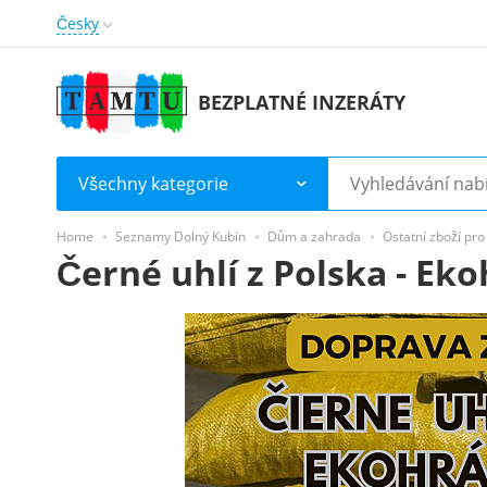
Česky
BEZPLATNÉ INZERÁTY
Všechny kategorie
Home
Seznamy Dolný Kubín
Dům a zahrada
Ostatní zboží pr
Černé uhlí z Polska - Ek