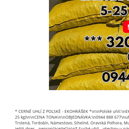
* CERNÉ UHLÍ Z POLSKÉ - EKOHRÁŠEK *\n\nPolské uhlí:\nEK
25 kg)\n\nCENA TONA\n\nOBJEDNÁVKA:\n0944 888 677\nuhlie
Trstená, Tvrdošín, Námestovo, Sihelné, Oravská Polhora
ještě dnes - neproplácejte"\n\n* Suché uhlí - všechny u ná