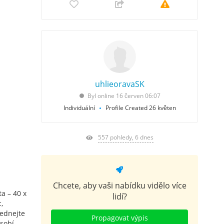
uhlieoravaSK
Byl online 16 červen 06:07
Individuální
Profile Created 26 květen
557 pohledy, 6 dnes
Chcete, aby vaši nabídku vidělo více
a – 40 x
lidí?
,
ednejte
Propagovat výpis
ůsobí