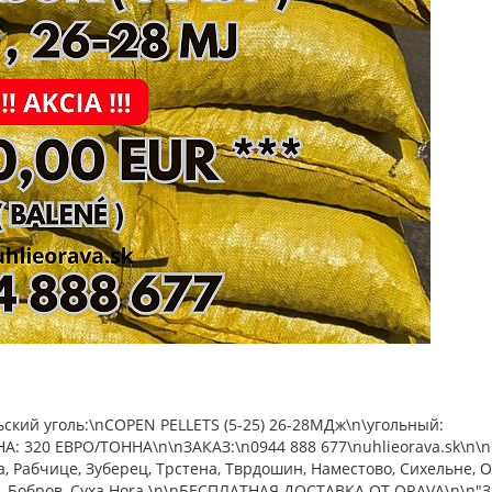
ий уголь:\nCOPEN PELLETS (5-25) 26-28МДж\n\угольный:
А: 320 ЕВРО/ТОННА\n\nЗАКАЗ:\n0944 888 677\nuhlieorava.sk\n\
, Рабчице, Зуберец, Трстена, Тврдошин, Наместово, Сихельне, 
ин, Бобров, Суха Hora.\n\nБЕСПЛАТНАЯ ДОСТАВКА ОТ ORAVA\n\n"