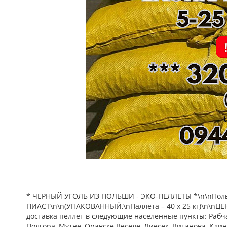
* ЧЕРНЫЙ УГОЛЬ ИЗ ПОЛЬШИ - ЭКО-ПЕЛЛЕТЫ *\n\nПольск
ПИАСТ\n\n(УПАКОВАННЫЙ,\nПаллета – 40 х 25 кг)\n\nЦЕН
доставка пеллет в следующие населенные пункты: Рабча
Полгора, Мутне, Оравске Веселе, Лиесек, Витанова, Кл