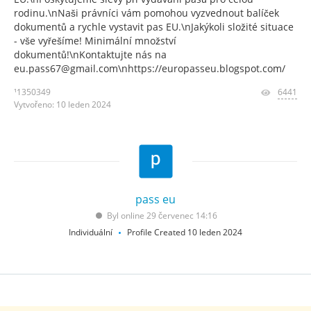
rodinu.\nNaši právníci vám pomohou vyzvednout balíček
dokumentů a rychle vystavit pas EU.\nJakýkoli složité situace
- vše vyřešíme! Minimální množství
dokumentů!\nKontaktujte nás na
eu.pass67@gmail.com\nhttps://europasseu.blogspot.com/
¹1350349
6441
Vytvořeno: 10 leden 2024
pass eu
Byl online 29 červenec 14:16
Individuální
Profile Created 10 leden 2024