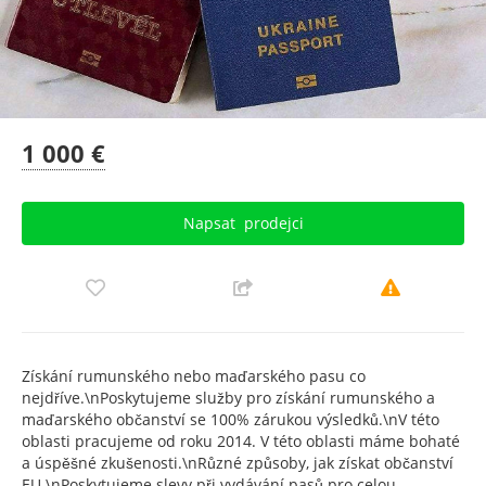
1 000 €
Napsat
prodejci
Získání rumunského nebo maďarského pasu co
nejdříve.\nPoskytujeme služby pro získání rumunského a
maďarského občanství se 100% zárukou výsledků.\nV této
oblasti pracujeme od roku 2014. V této oblasti máme bohaté
a úspěšné zkušenosti.\nRůzné způsoby, jak získat občanství
EU.\nPoskytujeme slevy při vydávání pasů pro celou