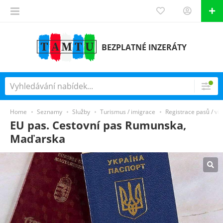
BEZPLATNÉ INZERÁTY
Home
Seznamy
Služby
Turismus / imigrace
Registrace pasů / víz
EU pas. Cestovní pas Rumunska,
Maďarska