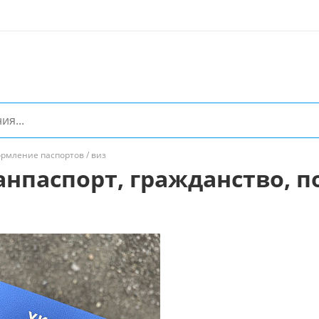
рмление паспортов / виз
анпаспорт, гражданство, 