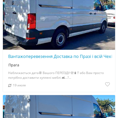
Вантажоперевезення Доставка по Празі і всій Чехії
Прага
Наближається дата📆 Вашого ПЕРЕЇЗДУ 🫣🧳!? або Вам просто
потрібно доставити куплені меблі 🛋️...?...
19 июля