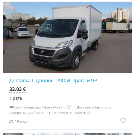
Доставка Грузовое ТАКСИ Прага и ЧР
33.03 €
Прага
🚚Грузоперевозки Прага-Чехия🇨🇿 ⠀ Доставим быстро и
аккуратно, работать с нами легко и приятно❗️...
19 июля