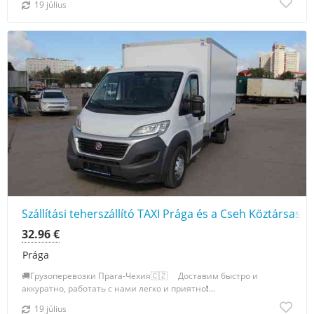
19 július
Szállítási teherszállító TAXI Prága és a Cseh Köztársaság
32.96 €
Prága
🚚Грузоперевозки Прага-Чехия🇨🇿 ⠀ Доставим быстро и
аккуратно, работать с нами легко и приятно❗️...
19 július