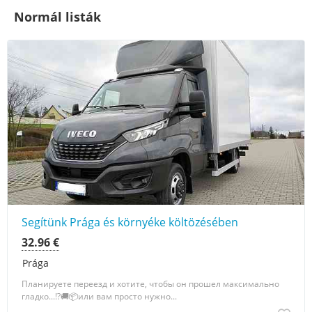
Normál listák
Segítünk Prága és környéke költözésében
32.96 €
Prága
Планируете переезд и хотите, чтобы он прошел максимально
гладко...!?🚚📦или вам просто нужно...