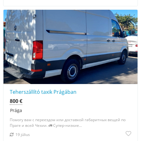
Teherszállító taxik Prágában
800 €
Prága
Помогу вам с переездом или доставкой габаритных вещей по
Праге и всей Чехии. 🚛 Супер-низкие...
19 július