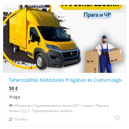
Teherszállítás Költöztetés Prágában és Csehországban
50 €
Prága
🚚💨Переезд и Грузоперевозки легко 24/7 с нами! ( Прага и
Чехия 🇨🇿 ) - Грузоперевозки любого...
19 július