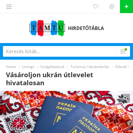
HIRDETŐTÁBLA
Home
Listings
Szolgáltatások
Turizmus / bevándorlás
Útlevél / 
Vásároljon ukrán útlevelet
hivatalosan