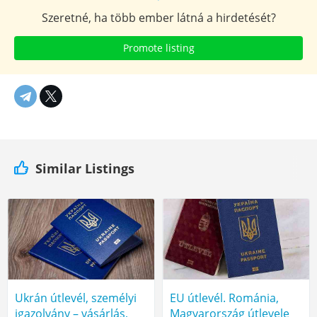
Szeretné, ha több ember látná a hirdetését?
Promote listing
Similar Listings
Ukrán útlevél, személyi
EU útlevél. Románia,
igazolvány – vásárlás,
Magyarország útlevele