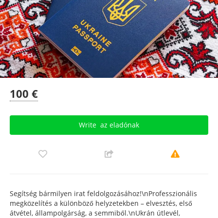
100 €
Write
az eladónak
Segítség bármilyen irat feldolgozásához!\nProfesszionális
megközelítés a különböző helyzetekben – elvesztés, első
átvétel, állampolgárság, a semmiből.\nUkrán útlevél,