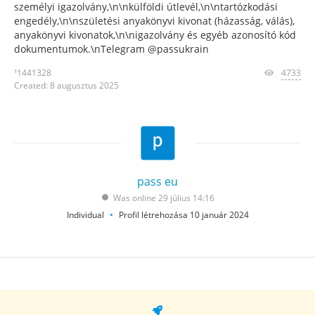
személyi igazolvány,\n\nkülföldi útlevél,\n\ntartózkodási
engedély,\n\nszületési anyakönyvi kivonat (házasság, válás),
anyakönyvi kivonatok,\n\nigazolvány és egyéb azonosító kód
dokumentumok.\nTelegram @passukrain
¹1441328
4733
Created: 8 augusztus 2025
pass eu
Was online 29 július 14:16
Individual
Profil létrehozása 10 január 2024